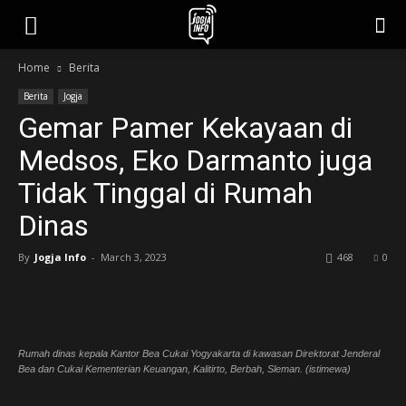
jogjainfo.id
Home
Berita
Berita
Jogja
Gemar Pamer Kekayaan di
Medsos, Eko Darmanto juga
Tidak Tinggal di Rumah
Dinas
By
Jogja Info
-
March 3, 2023
468
0
Rumah dinas kepala Kantor Bea Cukai Yogyakarta di kawasan Direktorat Jenderal
Bea dan Cukai Kementerian Keuangan, Kalitirto, Berbah, Sleman. (istimewa)