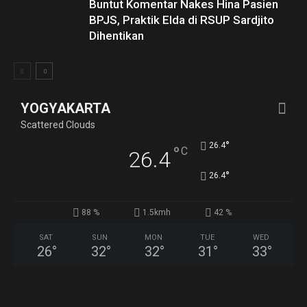
Buntut Komentar Nakes Hina Pasien
BPJS, Praktik Elda di RSUP Sardjito
Dihentikan
YOGYAKARTA
Scattered Clouds
°
26.4
°
C
26.4
°
26.4
88 %
1.5kmh
42 %
SAT
SUN
MON
TUE
WED
26
°
32
°
32
°
31
°
33
°