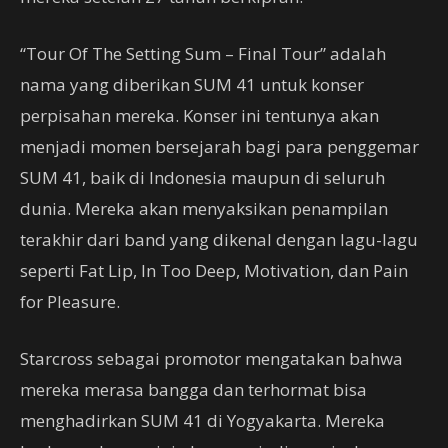
“Tour Of The Setting Sum – Final Tour” adalah
nama yang diberikan SUM 41 untuk konser
perpisahan mereka. Konser ini tentunya akan
menjadi momen bersejarah bagi para penggemar
SUM 41, baik di Indonesia maupun di seluruh
dunia. Mereka akan menyaksikan penampilan
terakhir dari band yang dikenal dengan lagu-lagu
seperti Fat Lip, In Too Deep, Motivation, dan Pain
for Pleasure.
Starcross sebagai promotor mengatakan bahwa
mereka merasa bangga dan terhormat bisa
menghadirkan SUM 41 di Yogyakarta. Mereka