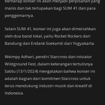
berharap konser ini akan menjadi perpisahan yang
manis dan tak terlupakan bagi SUM 41 dan para
penggemarnya.
Selain SUM 41, konser ini juga akan dimeriahkan
oleh dua band lokal, yaitu Rocket Rockers dari
Bandung dan Endank Soekamti dari Yogyakarta.
Weimpy Adhari, pendiri Starcross dan inisiator
Wildground Fest, dalam keterangan tertulisnya
Sabtu (13/1/2024) mengatakan bahwa konser ini
adalah bagian dari komitmen Starcross untuk
terus mendukung industri musik dan kreatif di
Indonesia.