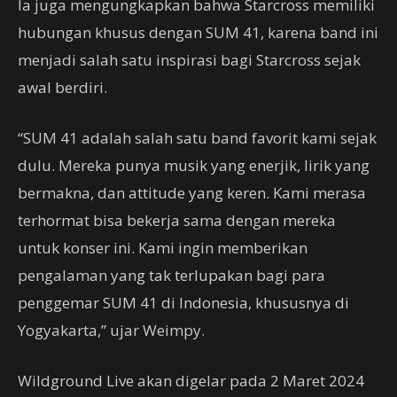
Ia juga mengungkapkan bahwa Starcross memiliki
hubungan khusus dengan SUM 41, karena band ini
menjadi salah satu inspirasi bagi Starcross sejak
awal berdiri.
“SUM 41 adalah salah satu band favorit kami sejak
dulu. Mereka punya musik yang enerjik, lirik yang
bermakna, dan attitude yang keren. Kami merasa
terhormat bisa bekerja sama dengan mereka
untuk konser ini. Kami ingin memberikan
pengalaman yang tak terlupakan bagi para
penggemar SUM 41 di Indonesia, khususnya di
Yogyakarta,” ujar Weimpy.
Wildground Live akan digelar pada 2 Maret 2024