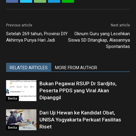
Previous article
Next article
Setelah 269 tahun, Provinsi DIY
Oknum Guru yang Lecehkan
Akhirnya Punya Hari Jadi
Siswa SD Ditangkap, Alasannya
Spontanitas
RELATED ARTICLES
MORE FROM AUTHOR
Bukan Pegawai RSUP Dr Sardjito,
Peserta PPDS yang Viral Akan
Dipanggil
Berita
Dari Uji Hewan ke Kandidat Obat,
UNISA Yogyakarta Perkuat Fasilitas
Riset
Berita